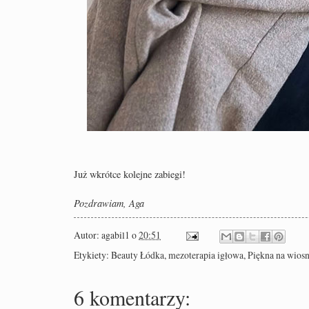
Już wkrótce kolejne zabiegi!
Pozdrawiam, Aga
Autor:
agabil1
o
20:51
Etykiety:
Beauty Łódka
,
mezoterapia igłowa
,
Piękna na wios
6 komentarzy: