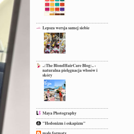
Lepsza wersja samej siebie
..:The BlondHairCare Blog:.. -
naturalna pielęgnacja włosów i
skóry
Maya Photography
"Hedonizm i eskapizm"
małe formaty