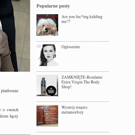
Popularne posty
Are you fuc*ing kidding
me??
Ogłoszenie
ZAMKNIĘTE-Rozdanie
Extra Virgin The Body
Shop!
 platformie
Wystrój wnętrz-
e o swoich
metamorfozy
alizm łączy