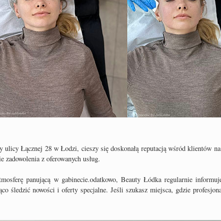
 ulicy Łącznej 28 w Łodzi, cieszy się doskonałą reputacją wśród klientów na
e zadowolenia z oferowanych usług.
atmosferę panującą w gabinecie.odatkowo, Beauty Łódka regularnie informuj
o śledzić nowości i oferty specjalne. Jeśli szukasz miejsca, gdzie profesjon