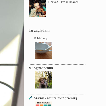
Heaven... I'm in heaven
Tu zaglądam
Pchli targ
Agowe petitki
Arsenic - naturalnie z przekorą