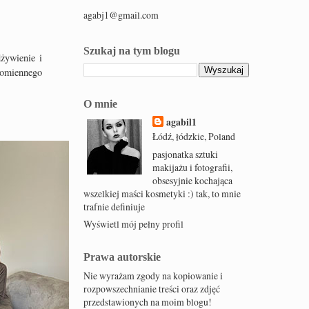
agabj1@gmail.com
Szukaj na tym blogu
żywienie i
romiennego
O mnie
agabil1
Łódź, łódzkie, Poland
pasjonatka sztuki
makijażu i fotografii,
obsesyjnie kochająca
wszelkiej maści kosmetyki :) tak, to mnie
trafnie definiuje
Wyświetl mój pełny profil
Prawa autorskie
Nie wyrażam zgody na kopiowanie i
rozpowszechnianie treści oraz zdjęć
przedstawionych na moim blogu!