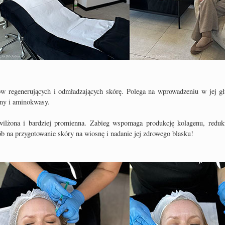
ów regenerujących i odmładzających skórę. Polega na wprowadzeniu w jej gł
iny i aminokwasy.
nawilżona i bardziej promienna. Zabieg wspomaga produkcję kolagenu, reduk
b na przygotowanie skóry na wiosnę i nadanie jej zdrowego blasku!